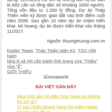
là 683 căn và tổng dân số khoảng 1600 người).
Tổng vốn đầu tư 1.330 tỷ đồng. Dự án Tháp
Thiên niên kỷ được giao đất vào thời điểm cuối
năm 2008. Sau gần 10 năm dự án chậm triển
khai, bỏ hoang, dự án được triển khai vào tháng
11/2017.
Nguồn: thuongtruong.com.vn
Tags
Kepler Tower
,
Tháp Thiên Niên Kỷ
,
TSQ Việt
Nam
Post
Nhà ở xã hội cần tránh tình trạng vừa “Thiếu”
navigation
vừa “Ế”
GIỚI THIỆU
BÀI VIẾT GẦN ĐÂY
Mua nhà gần hồ điều hòa mang lại những
lợi ích gì?
Vì sao nhiều khách hàng tìm kiếm Noble