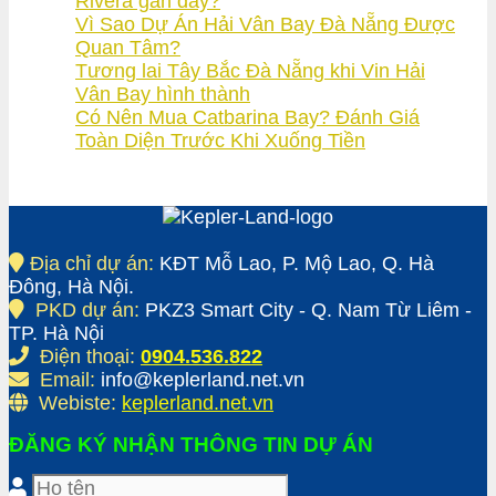
Rivera gần đây?
Vì Sao Dự Án Hải Vân Bay Đà Nẵng Được
Quan Tâm?
Tương lai Tây Bắc Đà Nẵng khi Vin Hải
Vân Bay hình thành
Có Nên Mua Catbarina Bay? Đánh Giá
Toàn Diện Trước Khi Xuống Tiền
Địa chỉ dự án:
KĐT Mỗ Lao, P. Mộ Lao, Q. Hà
Đông, Hà Nội.
PKD dự án:
PKZ3 Smart City - Q. Nam Từ Liêm -
TP. Hà Nội
Điện thoại:
0904.536.822
Email:
info@keplerland.net.vn
Webiste:
keplerland.net.vn
ĐĂNG KÝ NHẬN THÔNG TIN DỰ ÁN