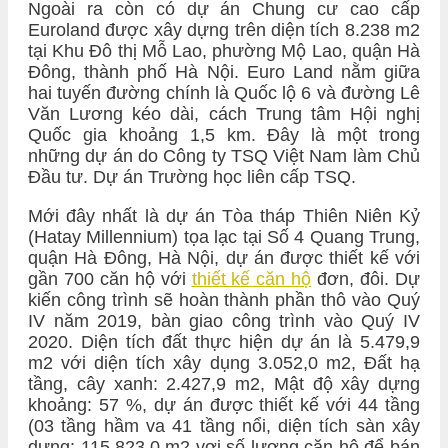
Ngoài ra còn có dự án Chung cư cao cấp
Euroland được xây dựng trên diện tích 8.238 m2
tại Khu Đô thị Mỗ Lao, phường Mộ Lao, quận Hà
Đông, thành phố Hà Nội. Euro Land nằm giữa
hai tuyến đường chính là Quốc lộ 6 và đường Lê
Văn Lương kéo dài, cách Trung tâm Hội nghị
Quốc gia khoảng 1,5 km. Đây là một trong
những dự án do Công ty TSQ Việt Nam làm Chủ
Đầu tư. Dự án Trường học liên cấp TSQ.
Mới đây nhất là dự án Tòa tháp Thiên Niên Kỷ
(Hatay Millennium) tọa lạc tại Số 4 Quang Trung,
quận Hà Đông, Hà Nội, dự án được thiết kế với
gần 700 căn hộ với
thiết kế căn hộ
đơn, đôi. Dự
kiến công trình sẽ hoàn thành phần thô vào Quý
IV năm 2019, bàn giao công trình vào Quý IV
2020. Diện tích đất thực hiện dự án là 5.479,9
m2 với diện tích xây dụng 3.052,0 m2, Đất hạ
tầng, cây xanh: 2.427,9 m2, Mật độ xây dựng
khoảng: 57 %, dự án được thiết kế với 44 tầng
(03 tầng hầm va 41 tầng nổi, diện tích sàn xây
dựng: 115.823,0 m2 vơi số lượng căn hộ để bán