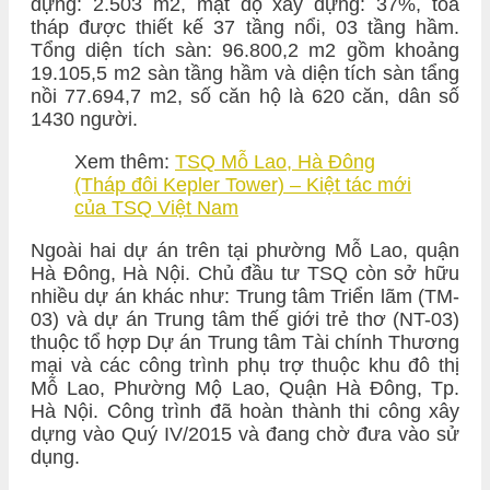
dựng: 2.503 m2, mật độ xây dựng: 37%, tòa
tháp được thiết kế 37 tầng nổi, 03 tầng hầm.
Tổng diện tích sàn: 96.800,2 m2 gồm khoảng
19.105,5 m2 sàn tầng hầm và diện tích sàn tẩng
nồi 77.694,7 m2, số căn hộ là 620 căn, dân số
1430 người.
Xem thêm:
TSQ Mỗ Lao, Hà Đông
(Tháp đôi Kepler Tower) – Kiệt tác mới
của TSQ Việt Nam
Ngoài hai dự án trên tại phường Mỗ Lao, quận
Hà Đông, Hà Nội. Chủ đầu tư TSQ còn sở hữu
nhiều dự án khác như: Trung tâm Triển lãm (TM-
03) và dự án Trung tâm thế giới trẻ thơ (NT-03)
thuộc tổ hợp Dự án Trung tâm Tài chính Thương
mại và các công trình phụ trợ thuộc khu đô thị
Mỗ Lao, Phường Mộ Lao, Quận Hà Đông, Tp.
Hà Nội. Công trình đã hoàn thành thi công xây
dựng vào Quý IV/2015 và đang chờ đưa vào sử
dụng.