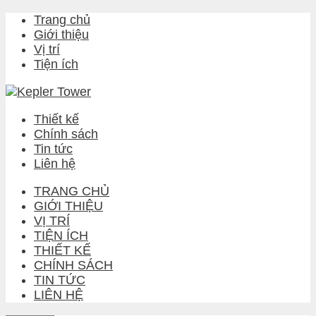
Skip
Trang chủ
to
Giới thiệu
content
Vị trí
Tiện ích
Thiết kế
Chính sách
Tin tức
Liên hệ
TRANG CHỦ
GIỚI THIỆU
VỊ TRÍ
TIỆN ÍCH
THIẾT KẾ
CHÍNH SÁCH
TIN TỨC
LIÊN HỆ