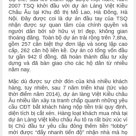
2007 TSQ khởi đầu với dự án Làng Việt Kiều
Châu Âu tại Khu đô thị Mỗ Lao, Hà Đông, Hà
Nội. Đây được coi là dự án đầu tay của TSQ
nhận được sự quan tâm của chính quyền và
người dân bởi sở hữu vị trí đẹp, không gian
thoáng đãng. Toàn bộ dự án trải rộng trên 7,8ha,
gồm 257 căn biệt thự đơn lập và song lập cao
cấp, 262 căn hộ liền kề. Dự án có tổng vốn đầu
tư gần 942 tỉ đồng, đã hoàn thành đầu tư xây
dựng và đã bàn giao cho các hộ dân từ nhiều
năm nay.
Mặc dù được sự chờ đón của khá nhiều khách
hàng, tuy nhiên, sau 7 năm triển khai (tức vào
thời điểm năm 2014), dự án làng Việt Kiều châu
Âu nhiều lần xảy ra tranh chấp quanh những yêu
cầu CĐT bắt khách hàng nộp tiền trái quy định,
diện tích bị cắt xén. Hàng loạt khách mua nhà tại
dự án Làng Việt kiều châu Âu tỏ ra rất bức xúc vì
bị Chủ đầu tư yêu cầu đóng thêm tiền “lobby”
mới được “đẩy nhanh tiến độ” nhận nhà mà họ